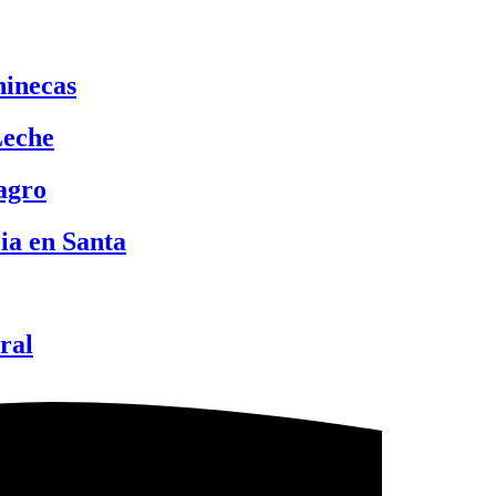
hinecas
Leche
lagro
ia en Santa
ral