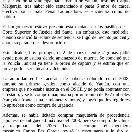
El alcalde de la Municipalidad Distrital de Yaután, José del Carpio
Melgarejo, tras haber sido sentenciado a pasar 6 años de cárcel
efectiva por la Sala Penal Liquidadora, se encuentra como no
habido.
El burgomaestre estuvo presente esta mañana en los pasillos de la
Corte Superior de Justicia del Santa, sin embargo, este mediodía,
cuando se inició la lectura de sentencia, se fugó del recinto judicial y
ahora su paradero es desconocido.
Este alcalde, hoy prófugo, el 2 de marzo entre lágrimas pidió
ayuda porque estaba siendo amenazado de muerte. Se comentó que
la Policía Judicial ya tiene la orden de captura y se estima que en
breve podría ser ubicado y detenido.
La autoridad edil es acusada de haberse coludido en el 2008,
durante su primera gestión como alcalde de Yaután, con una
empresa que no estaba inscrita en el OSCE y no podía contratar con
el estado, y se le compró maquinaria por un monto de 837 mil soles
(cargador frontal, una camioneta y motos) y logró que los regidores
lo aprueben como compra de urgencia.
Además, se había licitado comprar maquinaria de procedencia
japonesa de antigüedad máxima del 2008, pero se compró de China
y maquinaria del 2005. Tras la compra, el ingeniero
mecánico Carlos Paz García revisó la maquinaria y le dio su