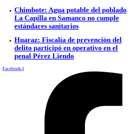
Chimbote: Agua potable del poblado
La Capilla en Samanco no cumple
estándares sanitarios
Huaraz: Fiscalía de prevención del
delito participó en operativo en el
penal Pérez Liendo
Facebook-f