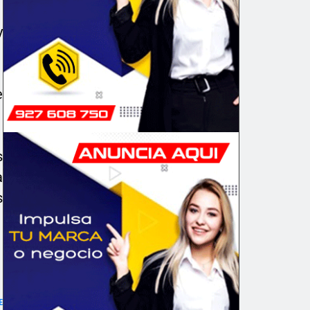
y
e
s
a
s
E