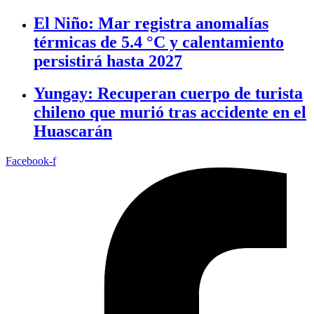
El Niño: Mar registra anomalías
térmicas de 5.4 °C y calentamiento
persistirá hasta 2027
Yungay: Recuperan cuerpo de turista
chileno que murió tras accidente en el
Huascarán
Facebook-f