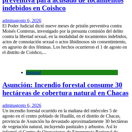
preventiva para acusado de tocamientos
indebidos en Coishco
admin
agosto 6, 2026
El Poder Judicial dictó nueve meses de prisión preventiva contra
Moisés Contreras, investigado por la presunta comisión del delito
contra la libertad sexual, en la modalidad de tocamientos indebidos,
actos de connotación sexual o actos libidinosos sin consentimiento,
en agravio de dos féminas. Los hechos ocurrieron el 1 de agosto en
el distrito de Coishco,...
regional
Asunción: Incendio forestal consume 30
hectáreas de cobertura natural en Chacas
admin
agosto 6, 2026
Un incendio forestal ocurrido en la mañana del miércoles 5 de
agosto en el centro poblado de Huallín, en el distrito de Chacas,
provincia de Asunción ha devastado aproximadamente 30 hectáreas
de vegetación natural, incluyendo pastizales y arbustos. Así lo
informó el Centro de Operaciones de Emergencia Regional de