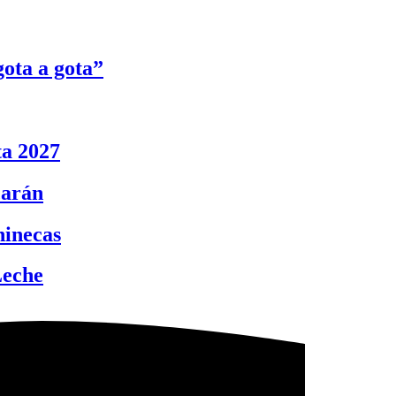
ota a gota”
ta 2027
carán
hinecas
Leche