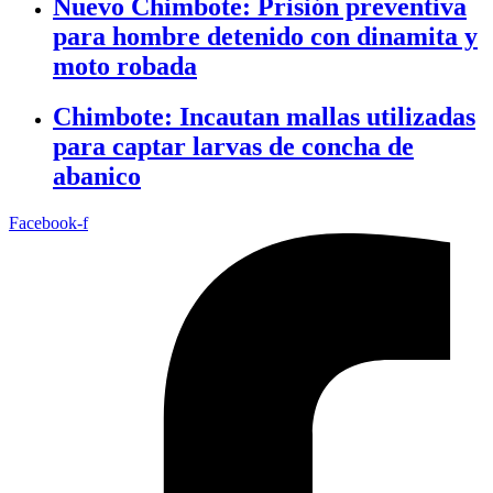
Nuevo Chimbote: Prisión preventiva
para hombre detenido con dinamita y
moto robada
Chimbote: Incautan mallas utilizadas
para captar larvas de concha de
abanico
Facebook-f