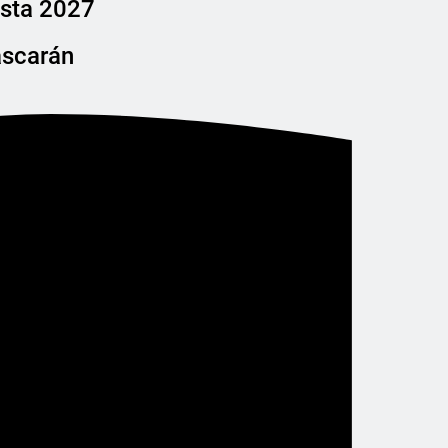
asta 2027
ascarán