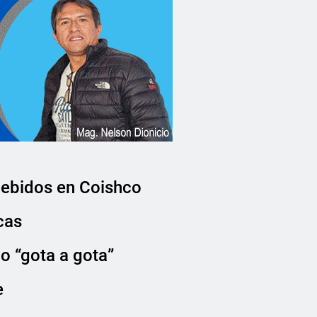
debidos en Coishco
cas
o “gota a gota”
e