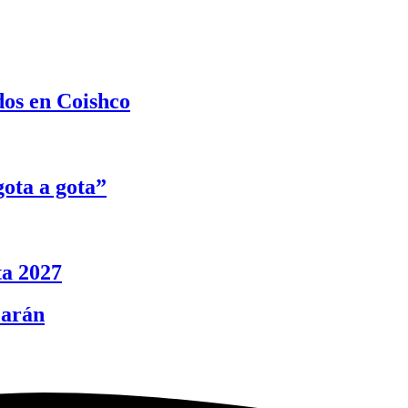
dos en Coishco
ota a gota”
ta 2027
carán