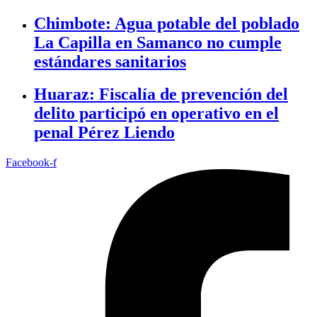
Chimbote: Agua potable del poblado
La Capilla en Samanco no cumple
estándares sanitarios
Huaraz: Fiscalía de prevención del
delito participó en operativo en el
penal Pérez Liendo
Facebook-f