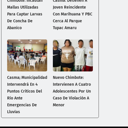
Chimbote: Incautan
Casma: Detienen A
Mallas Utilizadas
Joven Reincidente
Para Captar Larvas
Con Marihuana Y PBC
De Concha De
Cerca Al Parque
Abanico
Tupac Amaru
Casma; Municipalidad
Nuevo Chimbote:
Intervendrá En 4
Intervienen A Cuatro
Puntos Críticos Del
Adolescentes Por Un
Río Ante
Caso De Violación A
Emergencias De
Menor
Lluvias