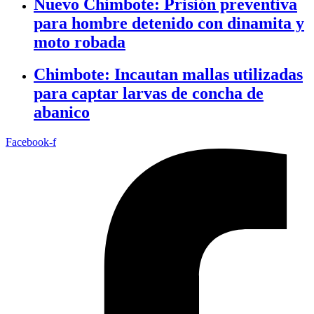
Nuevo Chimbote: Prisión preventiva
para hombre detenido con dinamita y
moto robada
Chimbote: Incautan mallas utilizadas
para captar larvas de concha de
abanico
Facebook-f