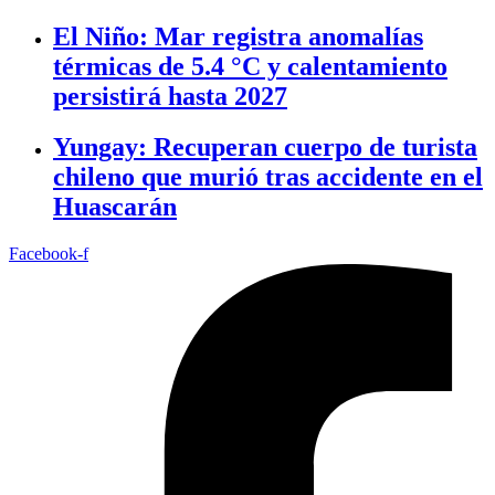
El Niño: Mar registra anomalías
térmicas de 5.4 °C y calentamiento
persistirá hasta 2027
Yungay: Recuperan cuerpo de turista
chileno que murió tras accidente en el
Huascarán
Facebook-f