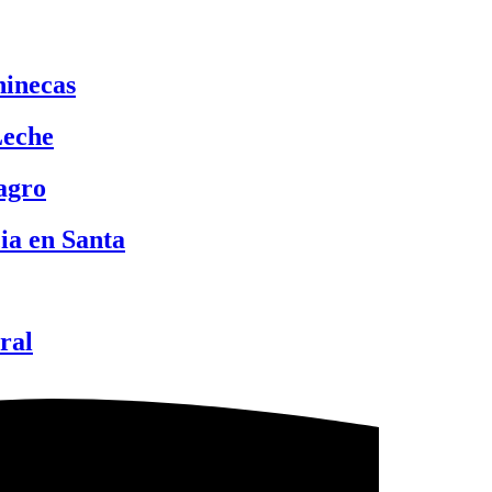
hinecas
Leche
lagro
ia en Santa
ral