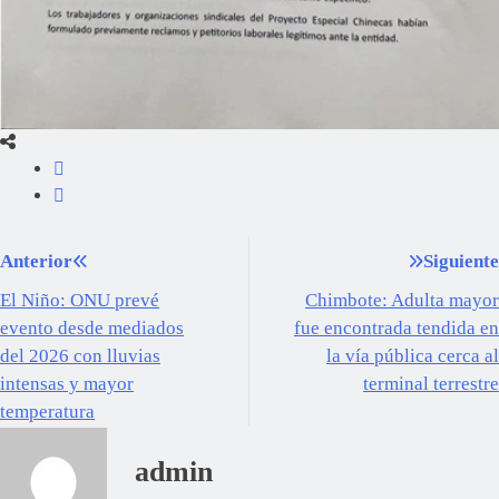
Anterior
Siguiente
El Niño: ONU prevé
Chimbote: Adulta mayor
evento desde mediados
fue encontrada tendida en
del 2026 con lluvias
la vía pública cerca al
intensas y mayor
terminal terrestre
temperatura
admin