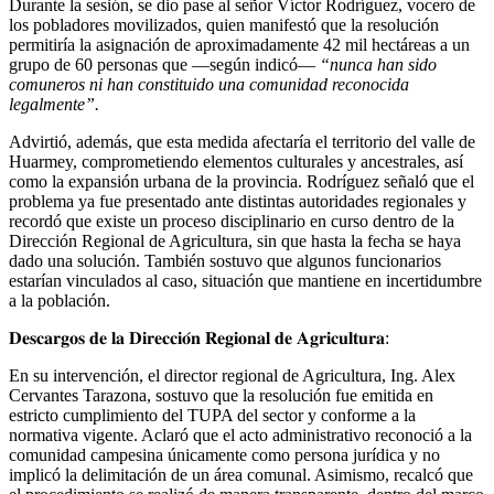
Durante la sesión, se dio pase al señor Víctor Rodríguez, vocero de
los pobladores movilizados, quien manifestó que la resolución
permitiría la asignación de aproximadamente 42 mil hectáreas a un
grupo de 60 personas que —según indicó—
“nunca han sido
comuneros ni han constituido una comunidad reconocida
legalmente”.
Advirtió, además, que esta medida afectaría el territorio del valle de
Huarmey, comprometiendo elementos culturales y ancestrales, así
como la expansión urbana de la provincia. Rodríguez señaló que el
problema ya fue presentado ante distintas autoridades regionales y
recordó que existe un proceso disciplinario en curso dentro de la
Dirección Regional de Agricultura, sin que hasta la fecha se haya
dado una solución. También sostuvo que algunos funcionarios
estarían vinculados al caso, situación que mantiene en incertidumbre
a la población.
𝐃𝐞𝐬𝐜𝐚𝐫𝐠𝐨𝐬 𝐝𝐞 𝐥𝐚 𝐃𝐢𝐫𝐞𝐜𝐜𝐢𝐨́𝐧 𝐑𝐞𝐠𝐢𝐨𝐧𝐚𝐥 𝐝𝐞 𝐀𝐠𝐫𝐢𝐜𝐮𝐥𝐭𝐮𝐫𝐚:
En su intervención, el director regional de Agricultura, Ing. Alex
Cervantes Tarazona, sostuvo que la resolución fue emitida en
estricto cumplimiento del TUPA del sector y conforme a la
normativa vigente. Aclaró que el acto administrativo reconoció a la
comunidad campesina únicamente como persona jurídica y no
implicó la delimitación de un área comunal. Asimismo, recalcó que