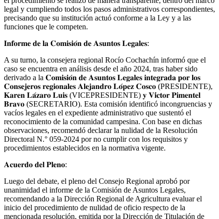
el procedimiento se realizó de manera transparente, dentro del marco
legal y cumpliendo todos los pasos administrativos correspondientes,
precisando que su institución actuó conforme a la Ley y a las
funciones que le competen.
𝐈𝐧𝐟𝐨𝐫𝐦𝐞 𝐝𝐞 𝐥𝐚 𝐂𝐨𝐦𝐢𝐬𝐢𝐨́𝐧 𝐝𝐞 𝐀𝐬𝐮𝐧𝐭𝐨𝐬 𝐋𝐞𝐠𝐚𝐥𝐞𝐬:
A su turno, la consejera regional Rocío Cochachín informó que el
caso se encuentra en análisis desde el año 2024, tras haber sido
derivado a la 𝐂𝐨𝐦𝐢𝐬𝐢𝐨́𝐧 𝐝𝐞 𝐀𝐬𝐮𝐧𝐭𝐨𝐬 𝐋𝐞𝐠𝐚𝐥𝐞𝐬 𝐢𝐧𝐭𝐞𝐠𝐫𝐚𝐝𝐚 𝐩𝐨𝐫 𝐥𝐨𝐬
𝐂𝐨𝐧𝐬𝐞𝐣𝐞𝐫𝐨𝐬 𝐫𝐞𝐠𝐢𝐨𝐧𝐚𝐥𝐞𝐬 𝐀𝐥𝐞𝐣𝐚𝐧𝐝𝐫𝐨 𝐋𝐨́𝐩𝐞𝐳 𝐂𝐨𝐬𝐜𝐨 (PRESIDENTE),
𝐊𝐚𝐫𝐞𝐧 𝐋𝐚́𝐳𝐚𝐫𝐨 𝐋𝐮𝐢𝐬 (VICEPRESIDENTE) 𝐲 𝐕𝐢́𝐜𝐭𝐨𝐫 𝐏𝐢𝐦𝐞𝐧𝐭𝐞𝐥
𝐁𝐫𝐚𝐯𝐨 (SECRETARIO). Esta comisión identificó incongruencias y
vacíos legales en el expediente administrativo que sustentó el
reconocimiento de la comunidad campesina. Con base en dichas
observaciones, recomendó declarar la nulidad de la Resolución
Directoral N.° 059-2024 por no cumplir con los requisitos y
procedimientos establecidos en la normativa vigente.
𝐀𝐜𝐮𝐞𝐫𝐝𝐨 𝐝𝐞𝐥 𝐏𝐥𝐞𝐧𝐨:
Luego del debate, el pleno del Consejo Regional aprobó por
unanimidad el informe de la Comisión de Asuntos Legales,
recomendando a la Dirección Regional de Agricultura evaluar el
inicio del procedimiento de nulidad de oficio respecto de la
mencionada resolución, emitida por la Dirección de Titulación de