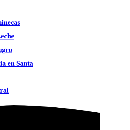
hinecas
Leche
lagro
ia en Santa
ral