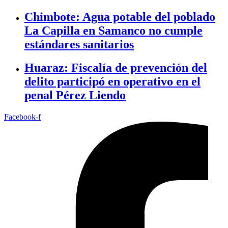
Chimbote: Agua potable del poblado
La Capilla en Samanco no cumple
estándares sanitarios
Huaraz: Fiscalía de prevención del
delito participó en operativo en el
penal Pérez Liendo
Facebook-f