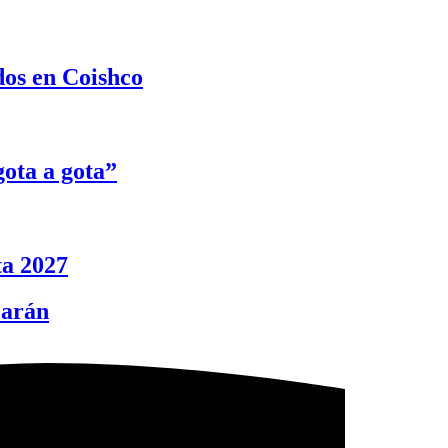
dos en Coishco
ota a gota”
ta 2027
carán