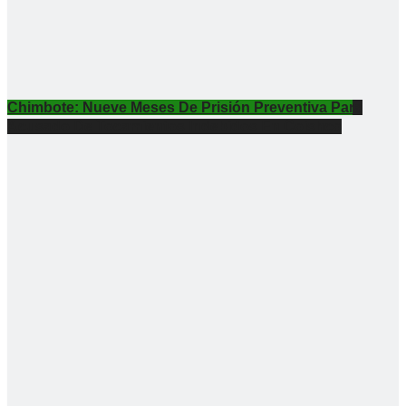
Chimbote: Nueve Meses De Prisión Preventiva Para
Acusado De Tocamientos Indebidos En Coishco