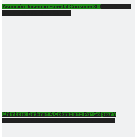
Asunción: Incendio Forestal Consume 30 Hectáreas De
Cobertura Natural En Chacas
Chimbote: Detienen A Colombiano Por Golpear Y
Coaccionar En Caso De Préstamo “gota A Gota”