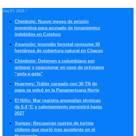
/
Aug 07, 2026
Chimbote: Nueve meses de prisión
preventiva para acusado de tocamientos
indebidos en Coishco
Asunción: Incendio forestal consume 30
hectáreas de cobertura natural en Chacas
Chimbote: Detienen a colombiano por
golpear y coaccionar en caso de préstamo
“gota a gota”
Huarmey: Tráiler cargado con 30 TN de
papa se volcó en la Panamericana Norte
El Niño: Mar registra anomalías térmicas
de 5.4 °C y calentamiento persistirá hasta
2027
Yungay: Recuperan cuerpo de turista
chileno que murió tras accidente en el
Huascarán