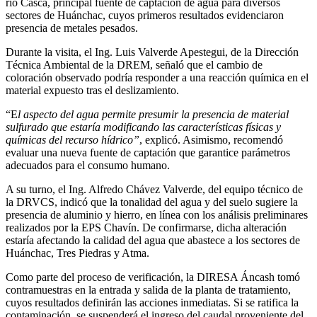
río Casca, principal fuente de captación de agua para diversos
sectores de Huánchac, cuyos primeros resultados evidenciaron
presencia de metales pesados.
Durante la visita, el Ing. Luis Valverde Apestegui, de la Dirección
Técnica Ambiental de la DREM, señaló que el cambio de
coloración observado podría responder a una reacción química en el
material expuesto tras el deslizamiento.
“E
l aspecto del agua permite presumir la presencia de material
sulfurado que estaría modificando las características físicas y
químicas del recurso hídrico”
, explicó. Asimismo, recomendó
evaluar una nueva fuente de captación que garantice parámetros
adecuados para el consumo humano.
A su turno, el Ing. Alfredo Chávez Valverde, del equipo técnico de
la DRVCS, indicó que la tonalidad del agua y del suelo sugiere la
presencia de aluminio y hierro, en línea con los análisis preliminares
realizados por la EPS Chavín. De confirmarse, dicha alteración
estaría afectando la calidad del agua que abastece a los sectores de
Huánchac, Tres Piedras y Atma.
Como parte del proceso de verificación, la DIRESA Áncash tomó
contramuestras en la entrada y salida de la planta de tratamiento,
cuyos resultados definirán las acciones inmediatas. Si se ratifica la
contaminación, se suspenderá el ingreso del caudal proveniente del