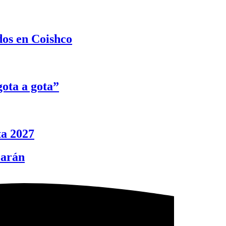
dos en Coishco
ota a gota”
ta 2027
carán