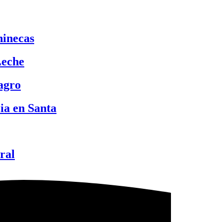
hinecas
Leche
lagro
ia en Santa
ral