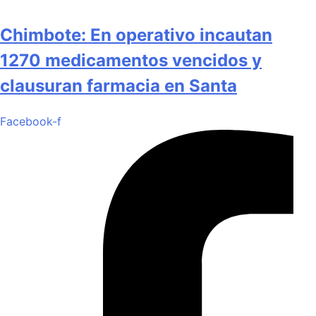
Chimbote: En operativo incautan
1270 medicamentos vencidos y
clausuran farmacia en Santa
Facebook-f