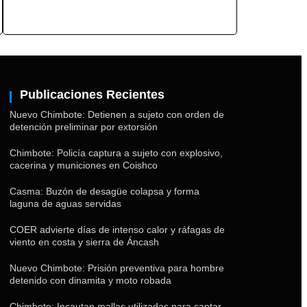
Publicaciones Recientes
Nuevo Chimbote: Detienen a sujeto con orden de
detención preliminar por extorsión
Chimbote: Policía captura a sujeto con explosivo,
cacerina y municiones en Coishco
Casma: Buzón de desagüe colapsa y forma
laguna de aguas servidas
COER advierte días de intenso calor y ráfagas de
viento en costa y sierra de Áncash
Nuevo Chimbote: Prisión preventiva para hombre
detenido con dinamita y moto robada
Chimbote: Incautan mallas utilizadas para captar