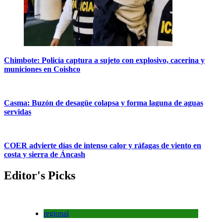
Chimbote: Policía captura a sujeto con explosivo, cacerina y
municiones en Coishco
Casma: Buzón de desagüe colapsa y forma laguna de aguas
servidas
COER advierte días de intenso calor y ráfagas de viento en
costa y sierra de Áncash
Editor's Picks
regional