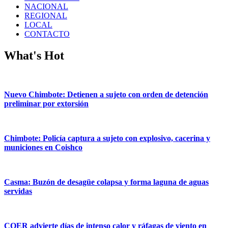
NACIONAL
REGIONAL
LOCAL
CONTACTO
What's Hot
Nuevo Chimbote: Detienen a sujeto con orden de detención
preliminar por extorsión
Chimbote: Policía captura a sujeto con explosivo, cacerina y
municiones en Coishco
Casma: Buzón de desagüe colapsa y forma laguna de aguas
servidas
COER advierte días de intenso calor y ráfagas de viento en