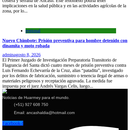
costera y serrana de Áncash. Este fenómeno podría tener
implicaciones en la salud pública y en las actividades agrícolas de la
zona, por lo...
regional
Nuevo Chimbote: Prisión preventiva para hombre detenido con
dinamita y moto robada
admin
agosto 8, 2026
El Primer Juzgado de Investigación Preparatoria Transitorio de
Flagrancia del Santa dictó cuatro meses de prisión preventiva contra
Luis Fernando Echevarría de la Cruz, alias “patadita”, investigado
por los delitos de fabricación, suministro o tenencia ilegal de armas o
materiales peligrosos y receptación agravada. La medida fue
impuesta por el juez Andrés Vargas Celis, luego...
Noticias de Huarmey para el mundo.
(+51) 927 608 750
Email: ancashaldia@hotmail.com
Facebook-f