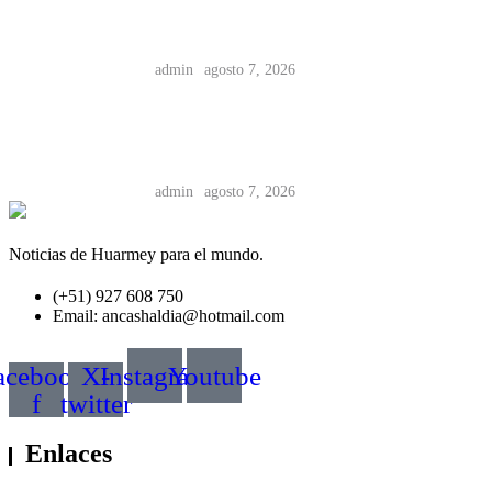
cuatro adolescentes por un caso de
violación a menor
admin
agosto 7, 2026
Chimbote: Agua potable del poblado
La Capilla en Samanco no cumple
estándares sanitarios
admin
agosto 7, 2026
Noticias de Huarmey para el mundo.
(+51) 927 608 750
Email: ancashaldia@hotmail.com
acebook-
X-
Instagram
Youtube
f
twitter
Enlaces