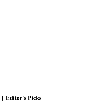
marihuana y PBC cerca al parque Tupac
Amaru
Casma; Municipalidad intervendrá en 4
puntos críticos del río ante emergencias de
lluvias
Nuevo Chimbote: intervienen a cuatro
adolescentes por un caso de violación a
menor
Editor's Picks
REGIONAL