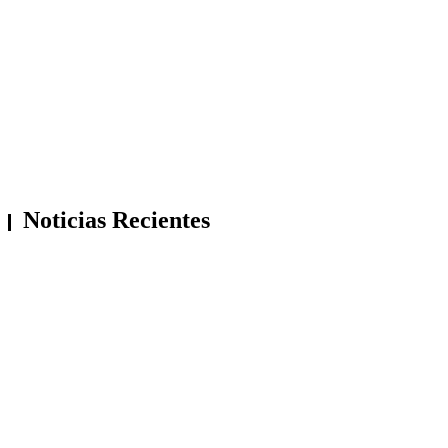
Noticias Recientes
Chimbote: Incautan mallas utilizadas para
captar larvas de concha de abanico
Casma: Detienen a joven reincidente con