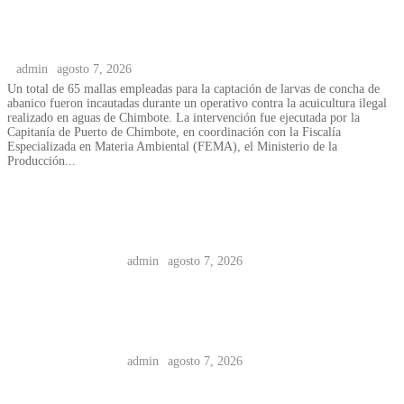
Chimbote: Incautan mallas utilizadas para captar
larvas de concha de abanico
admin
agosto 7, 2026
Un total de 65 mallas empleadas para la captación de larvas de concha de
abanico fueron incautadas durante un operativo contra la acuicultura ilegal
realizado en aguas de Chimbote. La intervención fue ejecutada por la
Capitanía de Puerto de Chimbote, en coordinación con la Fiscalía
Especializada en Materia Ambiental (FEMA), el Ministerio de la
Producción...
Casma: Detienen a joven reincidente
con marihuana y PBC cerca al parque
Tupac Amaru
admin
agosto 7, 2026
Casma; Municipalidad intervendrá en
4 puntos críticos del río ante
emergencias de lluvias
admin
agosto 7, 2026
Nuevo Chimbote: intervienen a