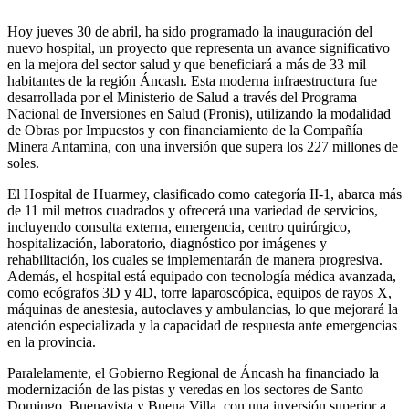
Hoy jueves 30 de abril, ha sido programado la inauguración del
nuevo hospital, un proyecto que representa un avance significativo
en la mejora del sector salud y que beneficiará a más de 33 mil
habitantes de la región Áncash. Esta moderna infraestructura fue
desarrollada por el Ministerio de Salud a través del Programa
Nacional de Inversiones en Salud (Pronis), utilizando la modalidad
de Obras por Impuestos y con financiamiento de la Compañía
Minera Antamina, con una inversión que supera los 227 millones de
soles.
El Hospital de Huarmey, clasificado como categoría II-1, abarca más
de 11 mil metros cuadrados y ofrecerá una variedad de servicios,
incluyendo consulta externa, emergencia, centro quirúrgico,
hospitalización, laboratorio, diagnóstico por imágenes y
rehabilitación, los cuales se implementarán de manera progresiva.
Además, el hospital está equipado con tecnología médica avanzada,
como ecógrafos 3D y 4D, torre laparoscópica, equipos de rayos X,
máquinas de anestesia, autoclaves y ambulancias, lo que mejorará la
atención especializada y la capacidad de respuesta ante emergencias
en la provincia.
Paralelamente, el Gobierno Regional de Áncash ha financiado la
modernización de las pistas y veredas en los sectores de Santo
Domingo, Buenavista y Buena Villa, con una inversión superior a