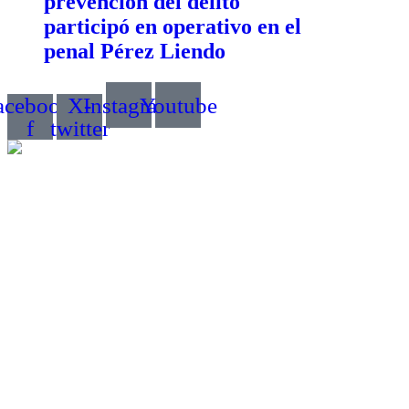
prevención del delito
participó en operativo en el
penal Pérez Liendo
acebook-
X-
Instagram
Youtube
f
twitter