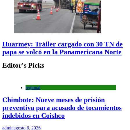
Huarmey: Tráiler cargado con 30 TN de
papa se volcó en la Panamericana Norte
Editor's Picks
regional
Chimbote: Nueve meses de prisión
preventiva para acusado de tocamientos
indebidos en Coishco
admin
agosto 6, 2026