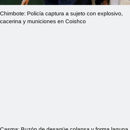
Chimbote: Policía captura a sujeto con explosivo,
cacerina y municiones en Coishco
Casma: Buzón de desagüe colapsa y forma laguna