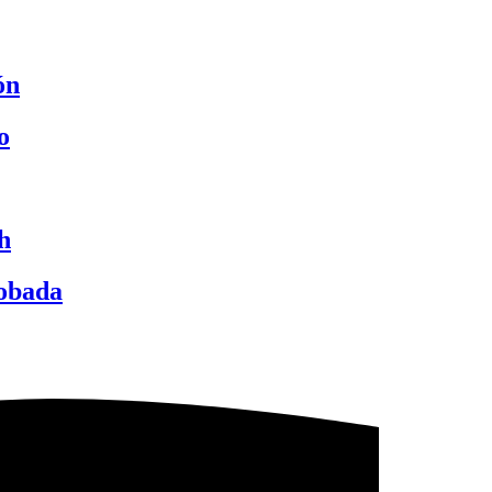
ón
o
h
robada