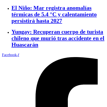
El Niño: Mar registra anomalías
térmicas de 5.4 °C y calentamiento
persistirá hasta 2027
Yungay: Recuperan cuerpo de turista
chileno que murió tras accidente en el
Huascarán
Facebook-f