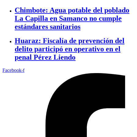
Chimbote: Agua potable del poblado
La Capilla en Samanco no cumple
estándares sanitarios
Huaraz: Fiscalía de prevención del
delito participó en operativo en el
penal Pérez Liendo
Facebook-f