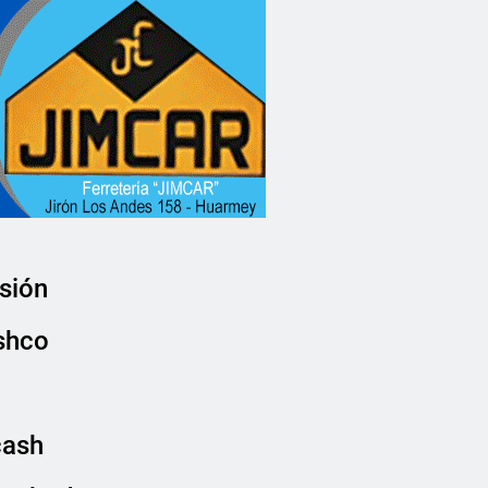
sión
ishco
cash