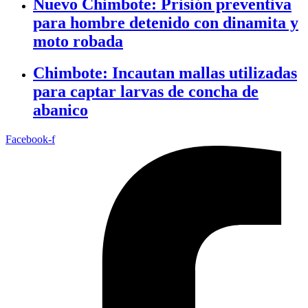
Nuevo Chimbote: Prisión preventiva
para hombre detenido con dinamita y
moto robada
Chimbote: Incautan mallas utilizadas
para captar larvas de concha de
abanico
Facebook-f