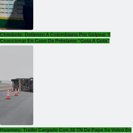
Chimbote: Detienen A Colombiano Por Golpear Y
Coaccionar En Caso De Préstamo “gota A Gota”
Huarmey: Tráiler Cargado Con 30 TN De Papa Se Volcó En