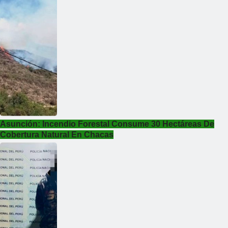
Asunción: Incendio Forestal Consume 30 Hectáreas De
Cobertura Natural En Chacas