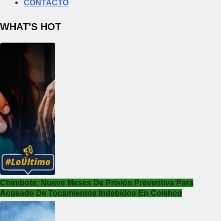
CONTACTO
WHAT'S HOT
Chimbote: Nueve Meses De Prisión Preventiva Para
Acusado De Tocamientos Indebidos En Coishco