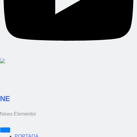
NE
News Elementor
PORTADA