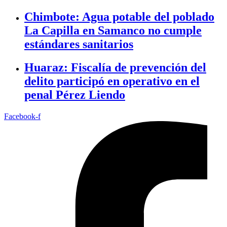
Chimbote: Agua potable del poblado
La Capilla en Samanco no cumple
estándares sanitarios
Huaraz: Fiscalía de prevención del
delito participó en operativo en el
penal Pérez Liendo
Facebook-f