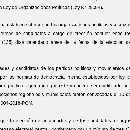
la Ley de Organizaciones Políticas (Ley N° 28094).
orma establece ahora
que
las organizaciones políticas y alianza
nternas de candidatos a cargo de elección popular entre lo
o (135) días calendario antes de la fecha de la elección d
ades y candidatos de los partidos políticos y movimientos d
por las normas de democracia interna establecidas por ley, e
ación política, agregando que éste no puede ser modificado un
cciones regionales y municipales fueron convocadas el 10 d
N°004-2018-PCM.
 que la elección de autoridades y de los candidatos a cargo
órgano electoral central, conformado por un mínimo de tres (3