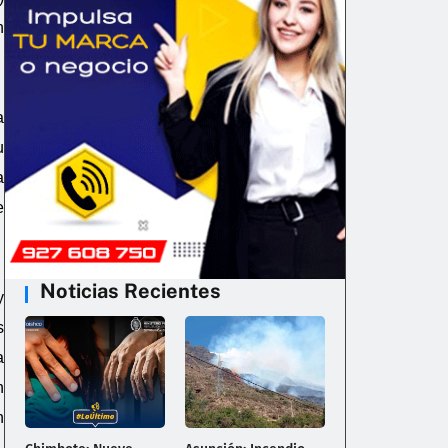
n
a
u
a
e
Noticias Recientes
y
s
a
n
n