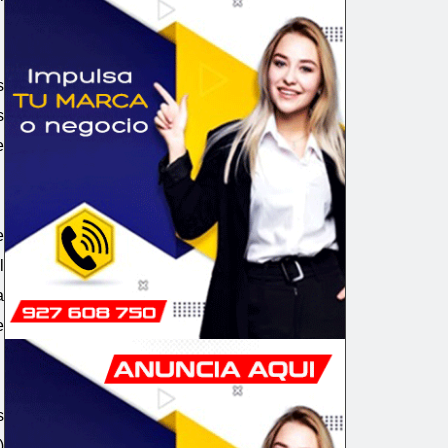
s
s
e
e
l
a
e
s
)