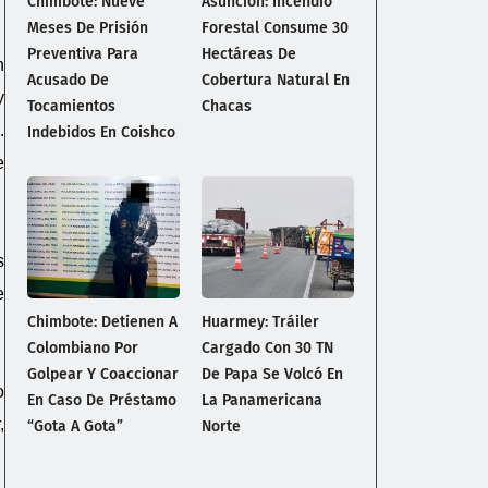
Chimbote: Nueve
Asunción: Incendio
Meses De Prisión
Forestal Consume 30
Preventiva Para
Hectáreas De
n
Acusado De
Cobertura Natural En
y
Tocamientos
Chacas
.
Indebidos En Coishco
e
s
e
Chimbote: Detienen A
Huarmey: Tráiler
Colombiano Por
Cargado Con 30 TN
Golpear Y Coaccionar
De Papa Se Volcó En
o
En Caso De Préstamo
La Panamericana
,
“gota A Gota”
Norte