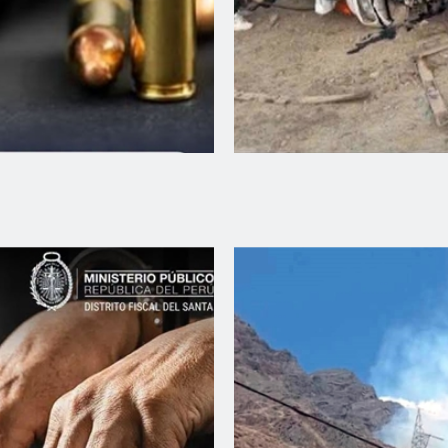
estigado por
Casma: Camión de 
a
de la Muerte» en 