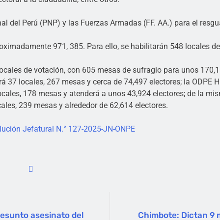
 del Perú (PNP) y las Fuerzas Armadas (FF. AA.) para el resguar
roximadamente 971, 385. Para ello, se habilitarán 548 locales d
cales de votación, con 605 mesas de sufragio para unos 170,16
rá 37 locales, 267 mesas y cerca de 74,497 electores; la ODPE
locales, 178 mesas y atenderá a unos 43,924 electores; de la m
les, 239 mesas y alrededor de 62,614 electores.
lución Jefatural N.° 127-2025-JN-ONPE
resunto asesinato del
Chimbote: Dictan 9 m