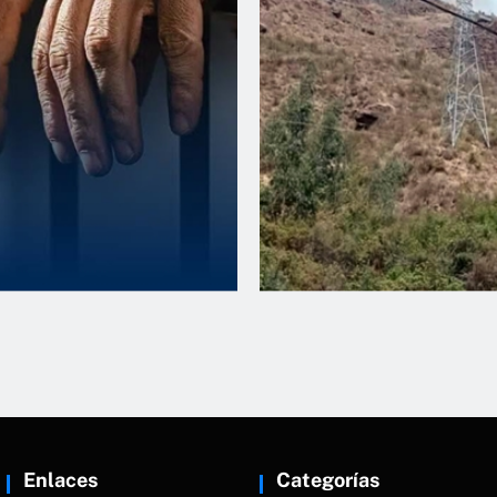
ventiva para
Asunción: Incendi
 Coishco
cobertura natural
Enlaces
Categorías