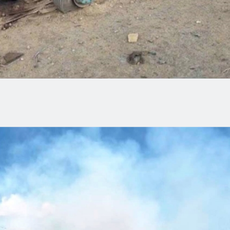
carga sufre volcadura en el el «Ovalo
Tortugas