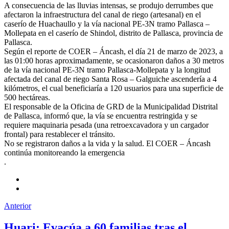
A consecuencia de las lluvias intensas, se produjo derrumbes que
afectaron la infraestructura del canal de riego (artesanal) en el
caserío de Huachaullo y la vía nacional PE-3N tramo Pallasca –
Mollepata en el caserío de Shindol, distrito de Pallasca, provincia de
Pallasca.
Según el reporte de COER – Áncash, el día 21 de marzo de 2023, a
las 01:00 horas aproximadamente, se ocasionaron daños a 30 metros
de la vía nacional PE-3N tramo Pallasca-Mollepata y la longitud
afectada del canal de riego Santa Rosa – Galguiche ascendería a 4
kilómetros, el cual beneficiaría a 120 usuarios para una superficie de
500 hectáreas.
El responsable de la Oficina de GRD de la Municipalidad Distrital
de Pallasca, informó que, la vía se encuentra restringida y se
requiere maquinaria pesada (una retroexcavadora y un cargador
frontal) para restablecer el tránsito.
No se registraron daños a la vida y la salud. El COER – Áncash
continúa monitoreando la emergencia
.
Anterior
Huari: Evacúa a 60 familias tras el