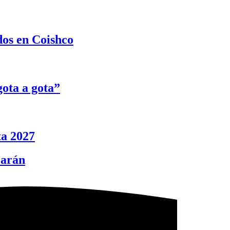
dos en Coishco
ota a gota”
ta 2027
carán