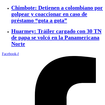
Chimbote: Detienen a colombiano por
golpear y coaccionar en caso de
préstamo “gota a gota”
Huarmey: Tráiler cargado con 30 TN
de papa se volcó en la Panamericana
Norte
Facebook-f