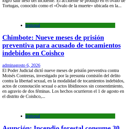
logró salir ileso del incidente. El accidente se produjo en el óvalo de
Tortugas, conocido como el «Óvalo de la muerte» ubicada en la...
regional
Chimbote: Nueve meses de prisión
preventiva para acusado de tocamientos
indebidos en Coishco
admin
agosto 6, 2026
El Poder Judicial dictó nueve meses de prisión preventiva contra
Moisés Contreras, investigado por la presunta comisión del delito
contra la libertad sexual, en la modalidad de tocamientos indebidos,
actos de connotación sexual o actos libidinosos sin consentimiento,
en agravio de dos féminas. Los hechos ocurrieron el 1 de agosto en
el distrito de Coishco,...
regional
Asunción: Incendio forestal consume 30