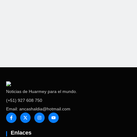
COER advierte días de intenso calor y ráfagas de viento
en costa y sierra de Áncash
Noticias de Huarmey para el mundo.
(+51) 927 608 750
Email: ancashaldia@hotmail.com
Enlaces