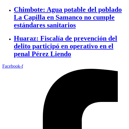
Chimbote: Agua potable del poblado
La Capilla en Samanco no cumple
estándares sanitarios
Huaraz: Fiscalía de prevención del
delito participó en operativo en el
penal Pérez Liendo
Facebook-f