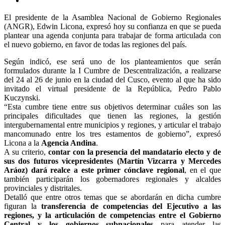
El presidente de la Asamblea Nacional de Gobierno Regionales
(ANGR), Edwin Licona, expresó hoy su confianza en que se pueda
plantear una agenda conjunta para trabajar de forma articulada con
el nuevo gobierno, en favor de todas las regiones del país.
Según indicó, ese será uno de los planteamientos que serán
formulados durante la I Cumbre de Descentralización, a realizarse
del 24 al 26 de junio en la ciudad del Cusco, evento al que ha sido
invitado el virtual presidente de la República, Pedro Pablo
Kuczynski.
“Esta cumbre tiene entre sus objetivos determinar cuáles son las
principales dificultades que tienen las regiones, la gestión
intergubernamental entre municipios y regiones, y articular el trabajo
mancomunado entre los tres estamentos de gobierno”, expresó
Licona a la
Agencia Andina
.
A su criterio,
contar con la presencia del mandatario electo y de
sus dos futuros vicepresidentes (Martín Vizcarra y Mercedes
Aráoz) dará realce a este primer cónclave regional
, en el que
también participarán los gobernadores regionales y alcaldes
provinciales y distritales.
Detalló que entre otros temas que se abordarán en dicha cumbre
figuran la
transferencia de competencias del Ejecutivo a las
regiones, y la articulación de competencias entre el Gobierno
Central y los gobiernos subnacionales
para atender las