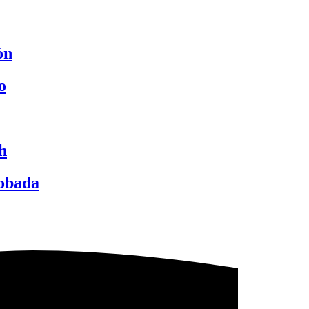
ón
o
h
robada