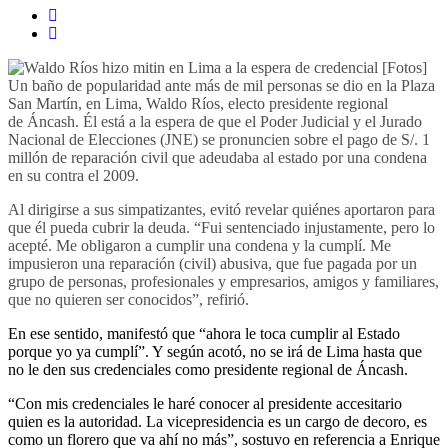
Un baño de popularidad ante más de mil personas se dio en la Plaza
San Martín, en Lima,
Waldo Ríos
, electo presidente regional
de
Áncash
. Él está a la espera de que el Poder Judicial y el Jurado
Casma; Municipalidad intervendrá
Nacional de Elecciones (JNE) se pronuncien sobre el pago de S/. 1
en 4 puntos críticos del río ante
millón de reparación civil que adeudaba al estado por una condena
en su contra el 2009.
emergencias de lluvias
Al dirigirse a sus simpatizantes, evitó revelar quiénes aportaron para
que él pueda cubrir la deuda. “Fui sentenciado injustamente, pero lo
acepté. Me obligaron a cumplir una condena y la cumplí. Me
impusieron una reparación (civil) abusiva, que fue pagada por un
grupo de personas, profesionales y empresarios, amigos y familiares,
que no quieren ser conocidos”, refirió.
En ese sentido, manifestó que “ahora le toca cumplir al Estado
porque yo ya cumplí”. Y según acotó, no se irá de Lima hasta que
no le den sus credenciales como presidente regional de Áncash.
“Con mis credenciales le haré conocer al presidente accesitario
quien es la autoridad. La vicepresidencia es un cargo de decoro, es
como un florero que va ahí no más”, sostuvo en referencia a Enrique