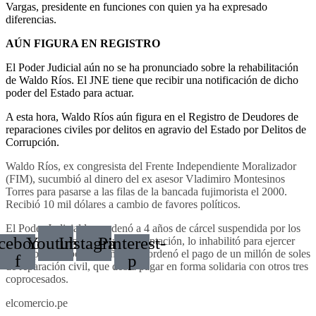
Vargas, presidente en funciones con quien ya ha expresado
diferencias.
AÚN FIGURA EN REGISTRO
El Poder Judicial aún no se ha pronunciado sobre la rehabilitación
de Waldo Ríos. El JNE tiene que recibir una notificación de dicho
poder del Estado para actuar.
A esta hora, Waldo Ríos aún figura en el Registro de Deudores de
reparaciones civiles por delitos en agravio del Estado por Delitos de
Corrupción.
Nuevo Chimbote: intervienen a
Waldo Ríos, ex congresista del Frente Independiente Moralizador
(FIM), sucumbió al dinero del ex asesor Vladimiro Montesinos
cuatro adolescentes por un caso de
Torres para pasarse a las filas de la bancada fujimorista el 2000.
violación a menor
Recibió 10 mil dólares a cambio de favores políticos.
El Poder Judicial lo condenó a 4 años de cárcel suspendida por los
cebook-
Youtube
Instagram
Pinterest-
delitos de cohecho pasivo y receptación, lo inhabilitó para ejercer
cargo público por tres años y le ordenó el pago de un millón de soles
f
p
de reparación civil, que debía pagar en forma solidaria con otros tres
coprocesados.
elcomercio.pe