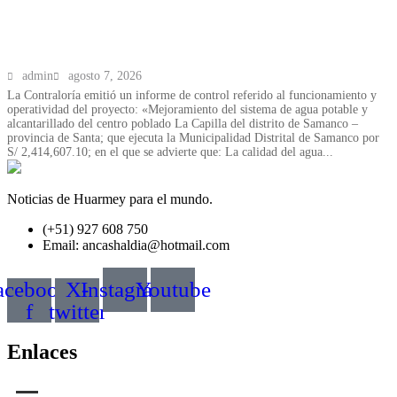
Capilla en Samanco no cumple estándares
sanitarios
admin
agosto 7, 2026
La Contraloría emitió un informe de control referido al funcionamiento y
operatividad del proyecto: «Mejoramiento del sistema de agua potable y
alcantarillado del centro poblado La Capilla del distrito de Samanco –
provincia de Santa; que ejecuta la Municipalidad Distrital de Samanco por
S/ 2,414,607.10; en el que se advierte que: La calidad del agua...
Noticias de Huarmey para el mundo.
(+51) 927 608 750
Email: ancashaldia@hotmail.com
acebook-
X-
Instagram
Youtube
f
twitter
Enlaces