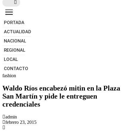
reincidente con marihuana y PBC
cerca al parque Tupac Amaru
PORTADA
ACTUALIDAD
NACIONAL
REGIONAL
LOCAL
CONTACTO
fashion
Waldo Ríos encabezó mitin en la Plaza
San Martín y pide le entreguen
credenciales
admin
febrero 23, 2015