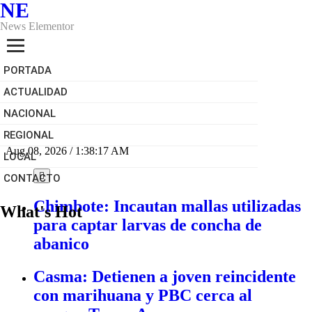
NE
News Elementor
PORTADA
ACTUALIDAD
NACIONAL
REGIONAL
Aug 08, 2026
/
1:38:17 AM
LOCAL
CONTACTO
Chimbote: Incautan mallas utilizadas
What's Hot
para captar larvas de concha de
abanico
Casma: Detienen a joven reincidente
con marihuana y PBC cerca al