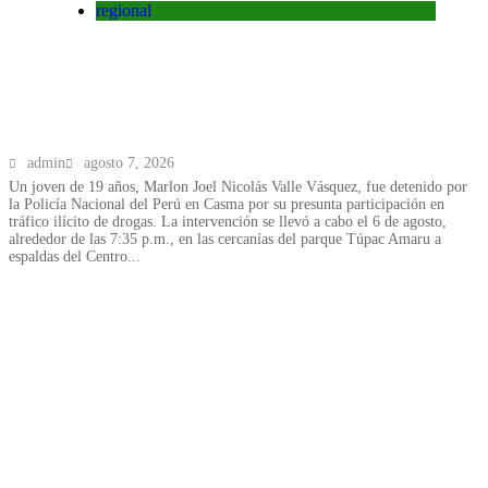
regional
Casma: Detienen a joven reincidente con
marihuana y PBC cerca al parque Tupac
Amaru
admin
agosto 7, 2026
Un joven de 19 años, Marlon Joel Nicolás Valle Vásquez, fue detenido por
la Policía Nacional del Perú en Casma por su presunta participación en
tráfico ilícito de drogas. La intervención se llevó a cabo el 6 de agosto,
alrededor de las 7:35 p.m., en las cercanías del parque Túpac Amaru a
espaldas del Centro...