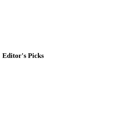
Nuevo Chimbote: intervienen a cuatro
adolescentes por un caso de violación a
menor
Editor's Picks