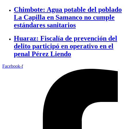
Chimbote: Agua potable del poblado
La Capilla en Samanco no cumple
estándares sanitarios
Huaraz: Fiscalía de prevención del
delito participó en operativo en el
penal Pérez Liendo
Facebook-f