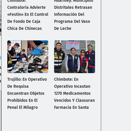
Chimbote:
Huarmey: Municipios
Contraloría Advierte
Distritales Retrasan
«Festín» En El Control
Información Del
De Fondo De Caja
Programa Del Vaso
Chica De Chinecas
De Leche
E
n
n
Trujillo: En Operativo
Chimbote: En
a
De Requisa
Operativo Incautan
Encuentran Objetos
1270 Medicamentos
Prohibidos En El
Vencidos Y Clausuran
Penal El Milagro
Farmacia En Santa