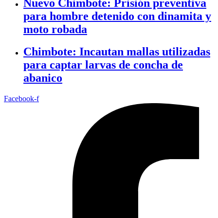
Nuevo Chimbote: Prisión preventiva
para hombre detenido con dinamita y
moto robada
Chimbote: Incautan mallas utilizadas
para captar larvas de concha de
abanico
Facebook-f