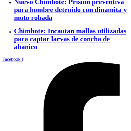
Nuevo Chimbote: Prisión preventiva
para hombre detenido con dinamita y
moto robada
Chimbote: Incautan mallas utilizadas
para captar larvas de concha de
abanico
Facebook-f