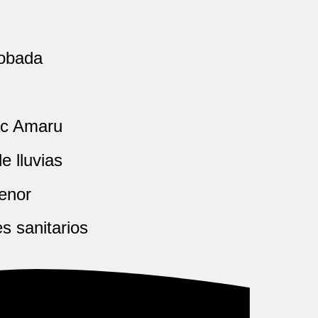
robada
ac Amaru
e lluvias
menor
s sanitarios