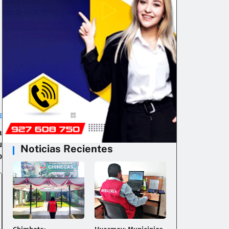
E
a
u
Noticias Recientes
o